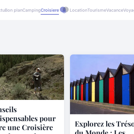
ctu
Bon plan
Camping
Croisiere
Location
Tourisme
Vacance
Voya
seils
ispensables pour
Explorez les Trés
re une Croisière
du Monde : Les