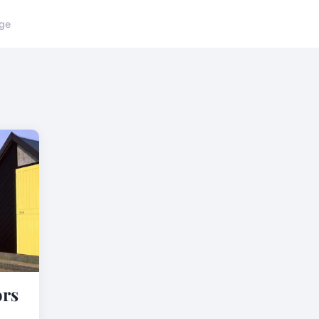
ge
ors