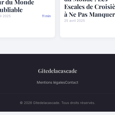
ur du Monde
Escales de Croisi
ubliable
à Ne Pas Manquer
il 2025
11 min
25 avril 2025
Gitedelacascade
Mentions légales
Contact
© 2026 Gitedelacascade. Tous droits réservés.