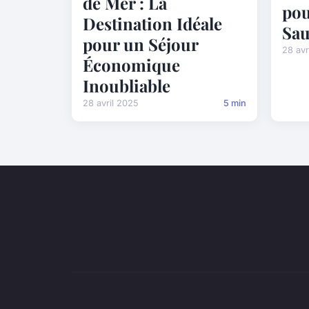
de Mer : La
pou
Destination Idéale
Sau
pour un Séjour
28 avr
Économique
Inoubliable
28 avril 2025
5 min