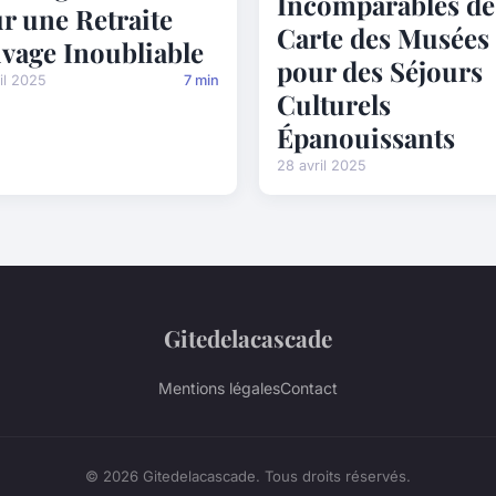
Incomparables de
r une Retraite
Carte des Musées
vage Inoubliable
pour des Séjours
il 2025
7 min
Culturels
Épanouissants
28 avril 2025
Gitedelacascade
Mentions légales
Contact
© 2026 Gitedelacascade. Tous droits réservés.