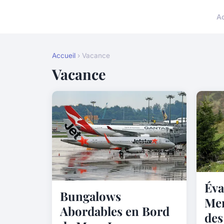
A
Accueil
› Vacance
Vacance
Éva
Bungalows
Mer
Abordables en Bord
des