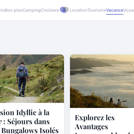
ctu
Bon plan
Camping
Croisiere
Location
Tourisme
Vacance
Voya
sion Idyllic à la
Explorez les
 : Séjours dans
Avantages
 Bungalows Isolés